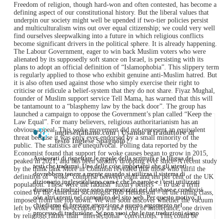
Freedom of religion, though hard-won and often contested, has become a
defining aspect of our constitutional history. But the liberal values that
underpin our society might well be upended if two-tier policies persist
and multiculturalism wins out over equal citizenship; we could very well
find ourselves sleepwalking into a future in which religious conflicts
become significant drivers in the political sphere. It is already happening.
The Labour Government, eager to win back Muslim voters who were
alienated by its supposedly soft stance on Israel, is persisting with its
plans to adopt an official definition of “Islamophobia”. This slippery term
is regularly applied to those who exhibit genuine anti-Muslim hatred. But
it is also often used against those who simply exercise their right to
criticise or ridicule a belief-system that they do not share. Fiyaz Mughal,
founder of Muslim support service Tell Mama, has warned that this will
be tantamount to a “blasphemy law by the back door”. The group has
launched a campaign to oppose the Government’s plan called “Keep the
Law Equal”. For many believers, religious authoritarianism has an
obvious appeal. This woke movement did not represent an equivalent
ingleseitaliano.com | Usando il traduttore di
threat because it was only ever endorsed by a small minority of the
testo Inglese Spagnolo?
public. The statistics are unequivocal. Polling data reported by the
Economist found that support for woke causes began to grow in 2015,
Assicurati di rispettare le regole della scrittura e la lingua dei
peaked in 2021, and has been steadily dropping ever since. A recent study
testi che tradurrai. Una delle cose importanti che gli utenti
by the think tank More in Common revealed that those who fulfil the
dovrebbero tenere a mente quando si utilizza il sistema di
definition of “woke” comprise between eight and ten per cent of the UK
dizionario ingleseitaliano.com è che le parole e i testi utilizzati
population. These were the faddish “luxury beliefs” – to use a term
durante la traduzione sono memorizzati nel database e condivisi
coined by the American sociologist Rob Henderson – of the ruling class,
con altri utenti nel contenuto del sito web. Per questo motivo, ti
imposed from the top down. We will soon discover whether the vacuum
chiediamo di prestare attenzione a questo argomento nel
left by woke will be occupied by a new form of intolerance, one driven
processo di traduzione. Se non vuoi che le tue traduzioni siano
by religious rather than “intersectional” convictions. This could be