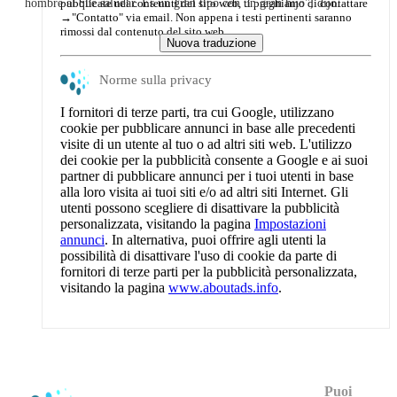
pubblicate nei contenuti del sito web, ti preghiamo di contattare
hombre al que saludar. Es un gran tipo con un gran hijo", dijo.
→
"Contatto"
via email. Non appena i testi pertinenti saranno
rimossi dal contenuto del sito web.
Norme sulla privacy
I fornitori di terze parti, tra cui Google, utilizzano
cookie per pubblicare annunci in base alle precedenti
visite di un utente al tuo o ad altri siti web. L'utilizzo
dei cookie per la pubblicità consente a Google e ai suoi
partner di pubblicare annunci per i tuoi utenti in base
alla loro visita ai tuoi siti e/o ad altri siti Internet. Gli
utenti possono scegliere di disattivare la pubblicità
personalizzata, visitando la pagina
Impostazioni
annunci
. In alternativa, puoi offrire agli utenti la
possibilità di disattivare l'uso di cookie da parte di
fornitori di terze parti per la pubblicità personalizzata,
visitando la pagina
www.aboutads.info
.
Puoi