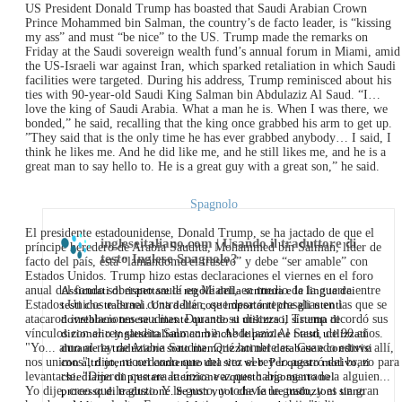
US President Donald Trump has boasted that Saudi Arabian Crown
Prince Mohammed bin Salman, the country’s de facto leader, is “kissing
my ass” and must “be nice” to the US. Trump made the remarks on
Friday at the Saudi sovereign wealth fund’s annual forum in Miami, amid
the US-Israeli war against Iran, which sparked retaliation in which Saudi
facilities were targeted. During his address, Trump reminisced about his
ties with 90-year-old Saudi King Salman bin Abdulaziz Al Saud. “I…
love the king of Saudi Arabia. What a man he is. When I was there, we
bonded,” he said, recalling that the king once grabbed his arm to get up.
”They said that is the only time he has ever grabbed anybody… I said, I
think he likes me. And he did like me, and he still likes me, and he is a
great man to say hello to. He is a great guy with a great son,” he said.
Spagnolo
El presidente estadounidense, Donald Trump, se ha jactado de que el
ingleseitaliano.com | Usando il traduttore di
príncipe heredero de Arabia Saudita, Mohammed bin Salman, líder de
testo Inglese Spagnolo?
facto del país, está “lamándome el trasero” y debe “ser amable” con
Estados Unidos. Trump hizo estas declaraciones el viernes en el foro
Assicurati di rispettare le regole della scrittura e la lingua dei
anual del fondo soberano saudí en Miami, en medio de la guerra entre
testi che tradurrai. Una delle cose importanti che gli utenti
Estados Unidos e Israel contra Irán, que desató represalias en las que se
dovrebbero tenere a mente quando si utilizza il sistema di
atacaron instalaciones sauditas. Durante su discurso, Trump recordó sus
dizionario ingleseitaliano.com è che le parole e i testi utilizzati
vínculos con el rey saudita Salman bin Abdulaziz Al Saud, de 90 años.
durante la traduzione sono memorizzati nel database e condivisi
"Yo... amo al rey de Arabia Saudita. Qué hombre es. Cuando estuve allí,
con altri utenti nel contenuto del sito web. Per questo motivo, ti
nos unimos", dijo, recordando que una vez el rey lo agarró del brazo para
chiediamo di prestare attenzione a questo argomento nel
levantarse. "Dijeron que era la única vez que había agarrado a alguien...
processo di traduzione. Se non vuoi che le tue traduzioni siano
Yo dije, creo que le gusto. Y le gusto, y todavía le gusto, y es un gran